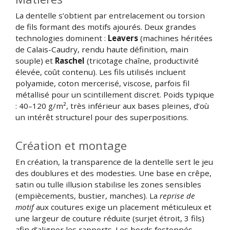
La dentelle s’obtient par entrelacement ou torsion
de fils formant des motifs ajourés. Deux grandes
technologies dominent :
Leavers
(machines héritées
de Calais-Caudry, rendu haute définition, main
souple) et
Raschel
(tricotage chaîne, productivité
élevée, coût contenu). Les fils utilisés incluent
polyamide, coton mercerisé, viscose, parfois fil
métallisé pour un scintillement discret. Poids typique
: 40–120 g/m², très inférieur aux bases pleines, d’où
un intérêt structurel pour des superpositions.
Création et montage
En création, la transparence de la dentelle sert le jeu
des doublures et des modesties. Une base en crêpe,
satin ou tulle illusion stabilise les zones sensibles
(empiècements, bustier, manches). La
reprise de
motif
aux coutures exige un placement méticuleux et
une largeur de couture réduite (surjet étroit, 3 fils)
afin d’aligner les rapports. Les bords festonnés