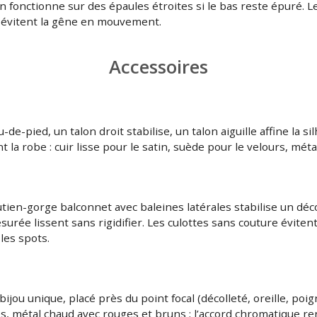
on fonctionne sur des épaules étroites si le bas reste épuré.
s évitent la gêne en mouvement.
Accessoires
e-pied, un talon droit stabilise, un talon aiguille affine la s
 la robe : cuir lisse pour le satin, suède pour le velours, mét
tien-gorge balconnet avec baleines latérales stabilise un déc
urée lissent sans rigidifier. Les culottes sans couture éviten
les spots.
jou unique, placé près du point focal (décolleté, oreille, poig
es, métal chaud avec rouges et bruns ; l’accord chromatique re