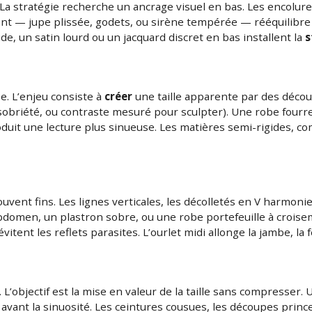
a stratégie recherche un ancrage visuel en bas. Les encolur
ent — jupe plissée, godets, ou sirène tempérée — rééquilibre
e, un satin lourd ou un jacquard discret en bas installent la
s
e. L’enjeu consiste à
créer
une taille apparente par des décou
 sobriété, ou contraste mesuré pour sculpter). Une robe four
duit une lecture plus sinueuse. Les matières semi-rigides, co
vent fins. Les lignes verticales, les décolletés en V harmonie
abdomen, un plastron sobre, ou une robe portefeuille à crois
vitent les reflets parasites. L’ourlet midi allonge la jambe, l
 L’objectif est la mise en valeur de la taille sans compresser
vant la sinuosité. Les ceintures cousues, les découpes princ