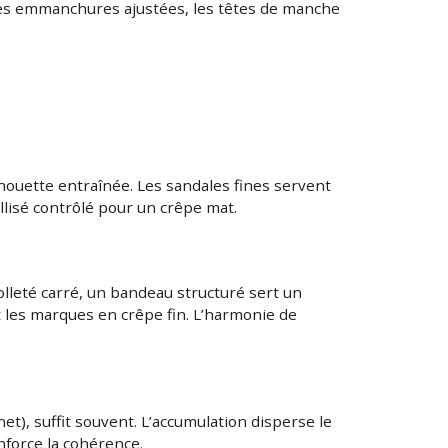
 Les emmanchures ajustées, les têtes de manche
ilhouette entraînée. Les sandales fines servent
allisé contrôlé pour un crêpe mat.
olleté carré, un bandeau structuré sert un
t les marques en crêpe fin. L’harmonie de
net), suffit souvent. L’accumulation disperse le
nforce la cohérence.