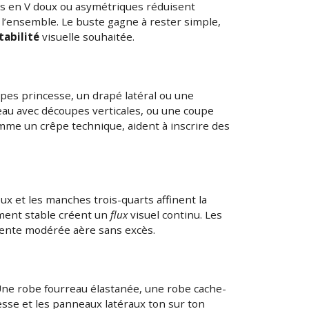
es en V doux ou asymétriques réduisent
 l’ensemble. Le buste gagne à rester simple,
tabilité
visuelle souhaitée.
pes princesse, un drapé latéral ou une
reau avec découpes verticales, ou une coupe
mme un crêpe technique, aident à inscrire des
ux et les manches trois-quarts affinent la
ement stable créent un
flux
visuel continu. Les
a fente modérée aère sans excès.
. Une robe fourreau élastanée, une robe cache-
esse et les panneaux latéraux ton sur ton